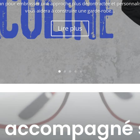
tan pour embrasser une approche plus décontractée et personnali
vous aidera à construire une garde-robe...
Lire plus
r accompagné s