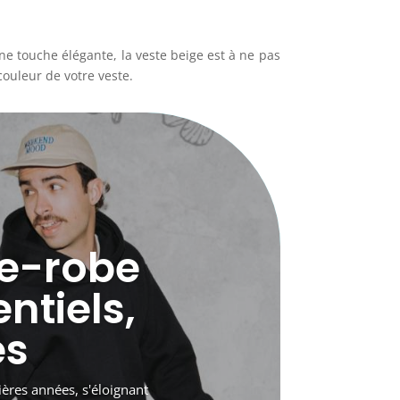
e touche élégante, la veste beige est à ne pas
couleur de votre veste.
de-robe
ntiels,
es
ères années, s'éloignant