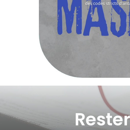
des codes stricts d'an
Reste