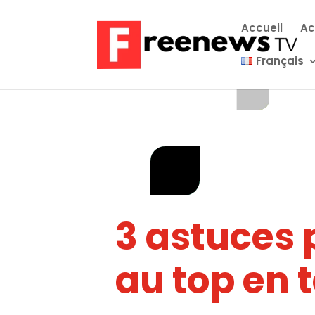
Accueil
Ac
Français
3 astuces 
au top en t