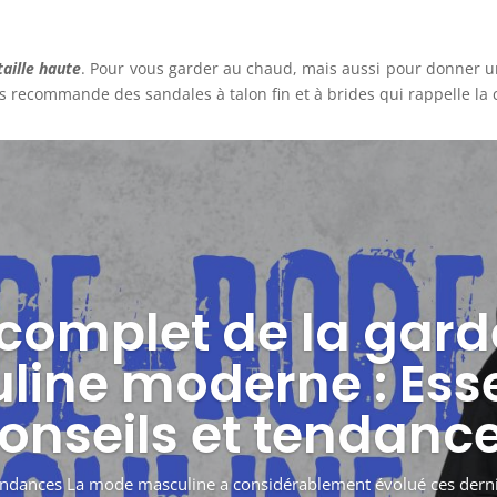
taille haute
. Pour vous garder au chaud, mais aussi pour donner un
us recommande des sandales à talon fin et à brides qui rappelle la 
complet de la gar
ine moderne : Esse
onseils et tendanc
 tendances La mode masculine a considérablement évolué ces derni