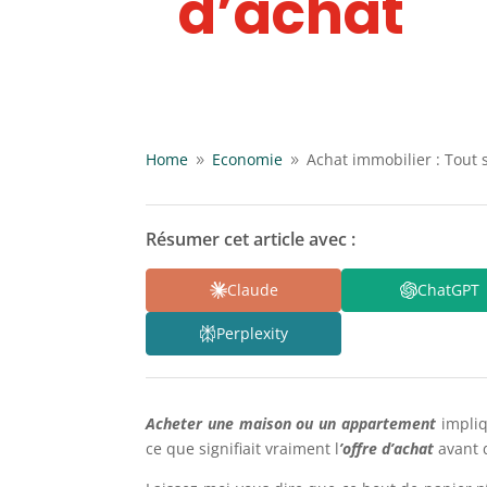
d’achat
Home
Economie
Achat immobilier : Tout s
9
9
Résumer cet article avec :
Claude
ChatGPT
Perplexity
Acheter une maison ou un appartement
impliq
ce que signifiait vraiment l
’offre d’achat
avant 