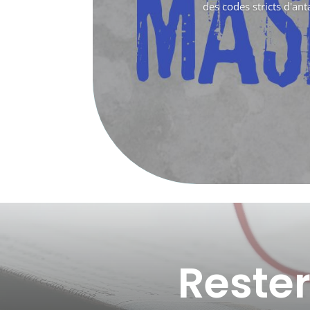
des codes stricts d'an
Reste