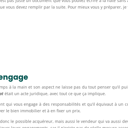
est pas juste un document que vous pouvez écrire à la hâte sans a
ue vous devez remplir par la suite. Pour mieux vous y préparer, je
 engage
emps à la main et son aspect ne laisse pas du tout penser qu’il pui
at
était un acte juridique, avec tout ce que ça implique.
nt qui vous engage à des responsabilités et qu’il équivaut à un c
er le bien immobilier et à en fixer un prix.
, donc le possible acquéreur, mais aussi le vendeur qui va aussi de
jours leurs engagements, car il n’existe pas de réelle mesure access