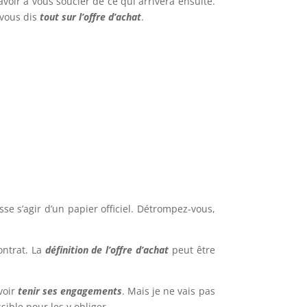
voir à vous soucier de ce qui arrivera ensuite.
 vous dis
tout sur l’offre d’achat
.
sse s’agir d’un papier officiel. Détrompez-vous,
ontrat. La
définition de l’offre d’achat
peut être
voir
tenir ses engagements
. Mais je ne vais pas
ible pour les y obliger.