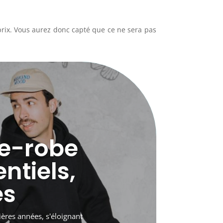
prix. Vous aurez donc capté que ce ne sera pas
de-robe
ntiels,
es
ères années, s'éloignant