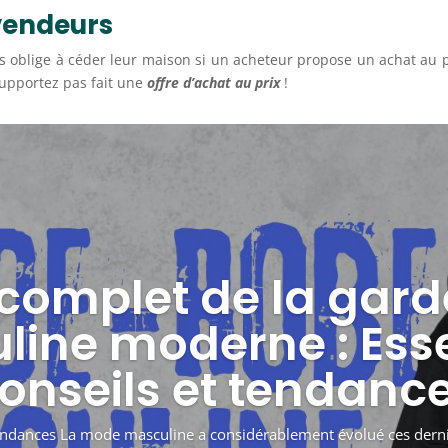
vendeurs
s oblige à céder leur maison si un acheteur propose un achat au 
supportez pas fait une
offre d’achat au prix
!
complet de la gar
ine moderne : Esse
onseils et tendanc
 tendances La mode masculine a considérablement évolué ces derni