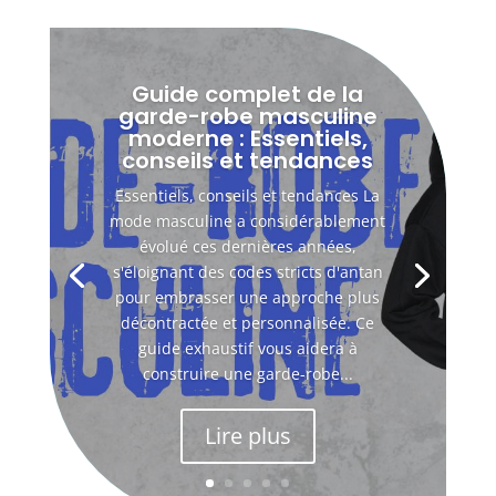
Guide complet de la
garde-robe masculine
moderne : Essentiels,
conseils et tendances
Essentiels, conseils et tendances La
mode masculine a considérablement
évolué ces dernières années,
s'éloignant des codes stricts d'antan
pour embrasser une approche plus
décontractée et personnalisée. Ce
guide exhaustif vous aidera à
construire une garde-robe...
Lire plus