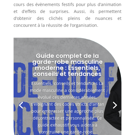
cours des évènements festifs pour plus d’animation
et d’effets de surprises. Aussi, ils permettent
d’obtenir des clichés pleins de nuances et
concourent à la réussite de l’organisation.
Guide complet de la
garde-robe masculine
moderne : Essentiels,
conseils et tendances
Essentiels, conseils et tendances La
mode masculine a considérablement
évolué ces dernières années,
s'éloignant des codes stricts d'antan
pour embrasser une approche plus
décontractée et personnalisée. Ce
guide exhaustif vous aidera à
construire une garde-robe...