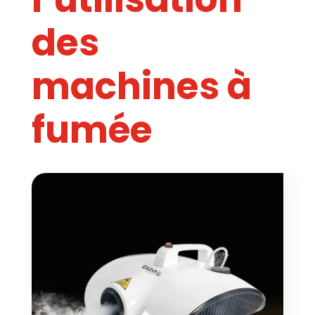
des
machines à
fumée