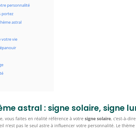
votre personnalité
s portez
thème astral
 votre vie
 épanouir
age
té
me astral : signe solaire, signe l
, vous faites en réalité référence à votre
signe solaire
, c’est-à-di
l n’est pas le seul astre à influencer votre personnalité. Le thèm