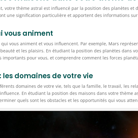
nt, votre thème astral est influencé par la position des planètes 
 une signification particulière et apportent des informations sur 
ui vous animent
s qui vous animent et vous influencent. Par exemple, Mars représen
 beauté et les plaisirs. En étudiant la position des planètes dans 
lus importants pour vous, et comprendre comment les forces planéta
: les domaines de votre vie
érents domaines de votre vie, tels que la famille, le travail, les 
 influence. En étudiant la position des maisons dans votre thème 
rminer quels sont les obstacles et les opportunités qui vous atte