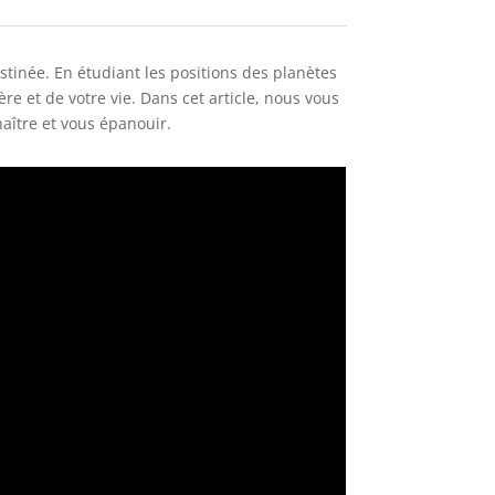
tinée. En étudiant les positions des planètes
 et de votre vie. Dans cet article, nous vous
aître et vous épanouir.