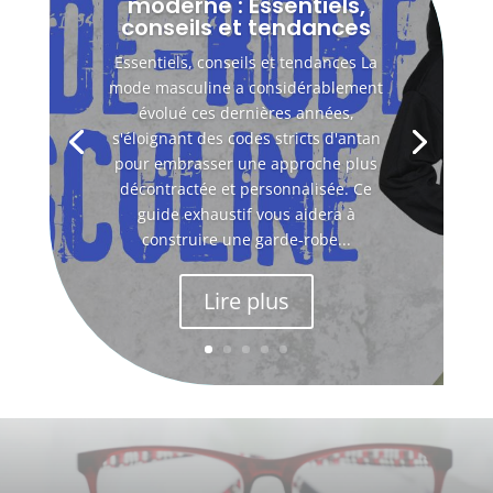
moderne : Essentiels,
conseils et tendances
Essentiels, conseils et tendances La
mode masculine a considérablement
évolué ces dernières années,
s'éloignant des codes stricts d'antan
pour embrasser une approche plus
décontractée et personnalisée. Ce
guide exhaustif vous aidera à
construire une garde-robe...
Lire plus