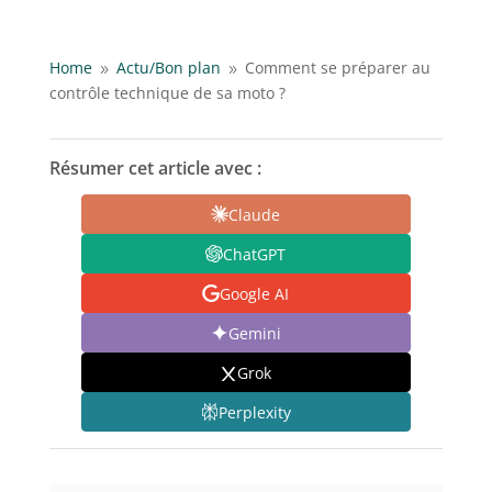
Home
Actu/
Bon plan
Comment se préparer au
9
9
contrôle technique de sa moto ?
Résumer cet article avec :
Claude
ChatGPT
Google AI
Gemini
Grok
Perplexity