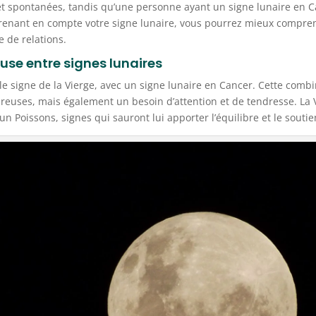
et spontanées, tandis qu’une personne ayant un signe lunaire en Ca
prenant en compte votre signe lunaire, vous pourrez mieux compr
e de relations.
se entre signes lunaires
e signe de la Vierge, avec un signe lunaire en Cancer. Cette comb
oureuses, mais également un besoin d’attention et de tendresse. La
n Poissons, signes qui sauront lui apporter l’équilibre et le souti