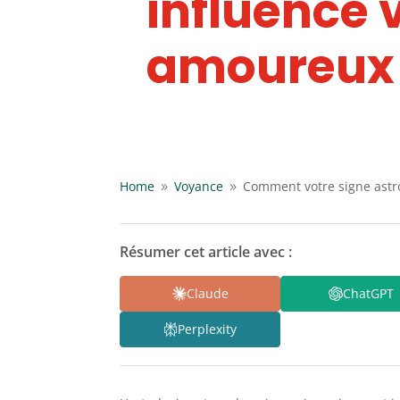
influence 
amoureux
Home
Voyance
Comment votre signe astr
9
9
Résumer cet article avec :
Claude
ChatGPT
Perplexity