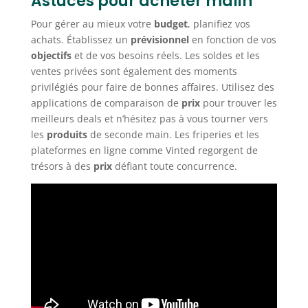
Astuces pour acheter malin
Pour gérer au mieux votre
budget
, planifiez vos
achats. Établissez un
prévisionnel
en fonction de vos
objectifs
et de vos besoins réels. Les soldes et les
ventes privées sont également des moments
privilégiés pour faire de bonnes affaires. Utilisez des
applications de comparaison de
prix
pour trouver les
meilleurs deals et n’hésitez pas à vous tourner vers
les
produits
de seconde main. Les friperies et les
plateformes en ligne comme Vinted regorgent de
trésors à des
prix
défiant toute concurrence.