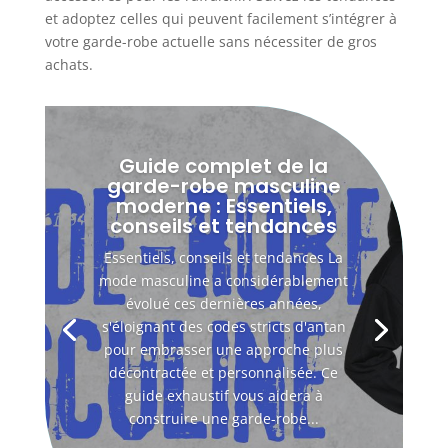
et adoptez celles qui peuvent facilement s’intégrer à
votre garde-robe actuelle sans nécessiter de gros
achats.
Guide complet de la
garde-robe masculine
moderne : Essentiels,
conseils et tendances
Essentiels, conseils et tendances La
mode masculine a considérablement
évolué ces dernières années,
s'éloignant des codes stricts d'antan
pour embrasser une approche plus
décontractée et personnalisée. Ce
guide exhaustif vous aidera à
construire une garde-robe...