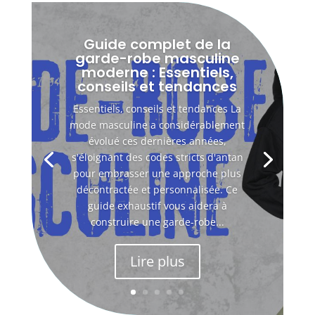
Guide complet de la
garde-robe masculine
moderne : Essentiels,
conseils et tendances
Essentiels, conseils et tendances La
mode masculine a considérablement
évolué ces dernières années,
s'éloignant des codes stricts d'antan
pour embrasser une approche plus
décontractée et personnalisée. Ce
guide exhaustif vous aidera à
construire une garde-robe...
Lire plus