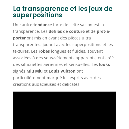
La transparence et les jeux de
superpositions
Une autre
tendance
forte de cette saison est la
transparence. Les
défilés
de
couture
et de
prêt-à-
porter
ont mis en avant des pièces ultra
transparentes, jouant avec les superpositions et les
textures. Les
robes
longues et fluides, souvent
associées à des sous-vêtements apparents, ont créé
des silhouettes aériennes et sensuelles. Les
looks
signés
Miu Miu
et
Louis Vuitton
ont
particulièrement marqué les esprits avec des
créations audacieuses et délicates.