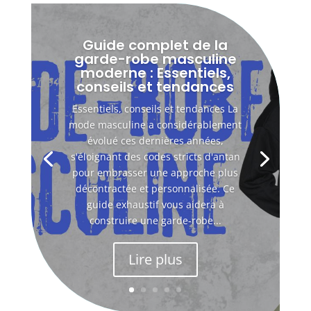
Guide complet de la
garde-robe masculine
moderne : Essentiels,
conseils et tendances
Essentiels, conseils et tendances La
mode masculine a considérablement
évolué ces dernières années,
s'éloignant des codes stricts d'antan
pour embrasser une approche plus
décontractée et personnalisée. Ce
guide exhaustif vous aidera à
construire une garde-robe...
Lire plus